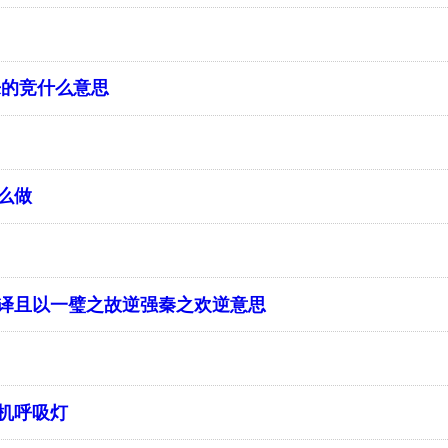
来的竞什么意思
么做
译且以一璧之故逆强秦之欢逆意思
机呼吸灯