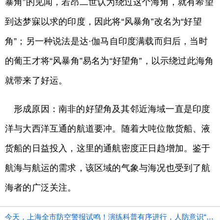
暴角”的见闻，若昂二世认为绕过这个海角，就有希望
到达梦寐以求的印度，因此将“风暴角”改名为“好望
角”；另一种说法是达·伽马自印度满载而归后，当时
的葡王才将“风暴角”易名为“好望角”，以示绕过此海角
就带来了好运。
形成原因：南非的好望角及其邻近海域一直是印度
洋与大西洋互通的航道要冲。随着大吨位散货船、液
货船的日益投入，这里的通航密度正日趋增加。鉴于
航海与航运的需求，该区域的气象与海况也受到了航
海者的广泛关注。
今天，上海全市防空警报试鸣！演练科普有序进行，人防意识“声入人心”