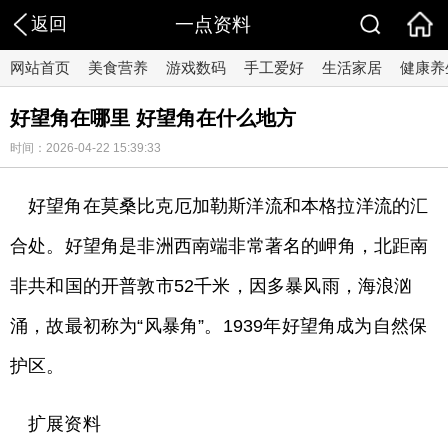
返回
一点资料
网站首页
美食营养
游戏数码
手工爱好
生活家居
健康养
好望角在哪里 好望角在什么地方
时间：2026-04-22 15:39:33
好望角在莫桑比克厄加勒斯洋流和本格拉洋流的汇
合处。好望角是非洲西南端非常著名的岬角，北距南
非共和国的开普敦市52千米，因多暴风雨，海浪汹
涌，故最初称为“风暴角”。1939年好望角成为自然保
护区。
扩展资料