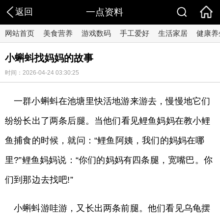
返回
一点资料
网站首页
美食营养
游戏数码
手工爱好
生活家居
健康养
小蝌蚪找妈妈的故事
时间：2026-04-24 03:30:25
一群小蝌蚪在池塘里快活地游来游去，慢慢地它们
纷纷长出了两条后腿。当他们看见鲤鱼妈妈在教小鲤
鱼捕食的时候，就问：“鲤鱼阿姨，我们的妈妈在哪
里?”鲤鱼妈妈说：“你们的妈妈有四条腿，宽嘴巴。你
们到那边去找吧!”
小蝌蚪游哇游，又长出两条前腿。他们看见乌龟摆