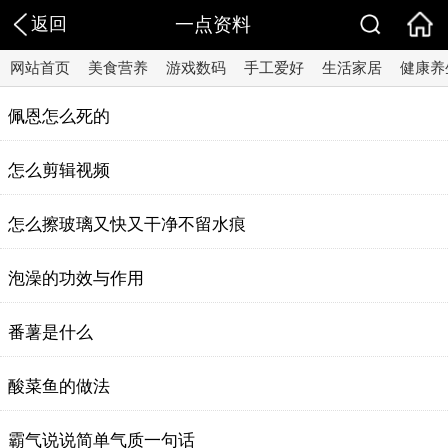
返回
一点资料
网站首页
美食营养
游戏数码
手工爱好
生活家居
健康养
佩恩怎么死的
怎么剪辑视频
怎么擦玻璃又快又干净不留水痕
泡澡的功效与作用
番薯是什么
酸菜鱼的做法
霸气说说简单气质一句话